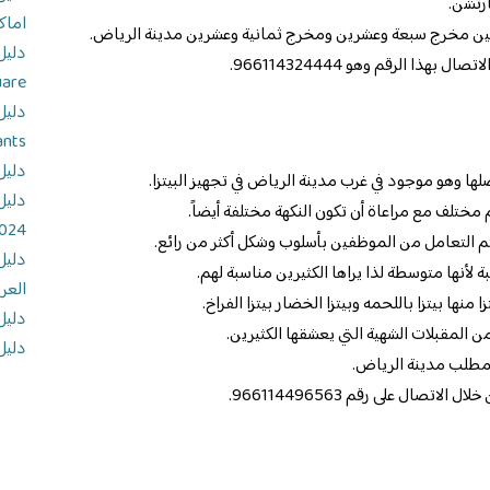
رتشن.
اماك
بين مخرج سبعة وعشرين ومخرج ثمانية وعشرين مدينة الرياض.
ذا الرقم وهو 966114324444.
uare
ants
دليل
ا وهو موجود في غرب مدينة الرياض في تجهيز البيتزا.
دليل
مختلف مع مراعاة أن تكون النكهة مختلفة أيضاً.
024
 يتم التعامل من الموظفين بأسلوب وشكل أكثر من رائع.
دليل
ة لأنها متوسطة لذا يراها الكثيرين مناسبة لهم.
العر
 منها بيتزا باللحمه وبيتزا الخضار بيتزا الفراخ.
دليل
ن المقبلات الشهية التي يعشقها الكثيرين.
دليل
مطلب مدينة الرياض.
صال على رقم 966114496563.