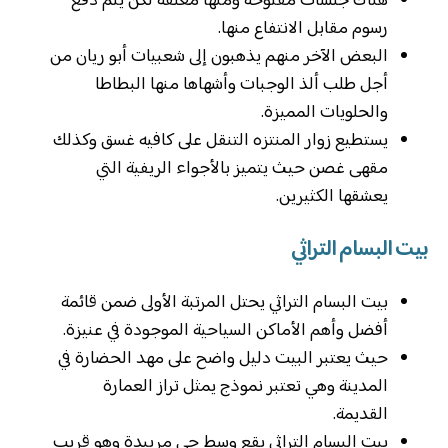
هناك جلسات مفتوحة ومنها مغلقة لكن يتم دفع
رسوم مقابل الانتفاع منها.
البعض الآخر منهم يذهبون إلى شعبيات أبو ريان من
أجل طلب ألذ الوجبات وأشهاها منها البطاطا
والحلويات المميزة.
يستطيع زوار المنتزه التنقل على كافيه غسق وكذلك
مقهى غصن حيث يتميز بالأجواء الريفية التي
يعشقها الكثيرين.
بيت البسام التراثي
بيت البسام التراثي يحتل المرتبة الأولى ضمن قائمة
أفضل وأهم الأماكن السياحية الموجودة في عنيزة.
حيث يعتبر البيت دليل واضح على مهد الحضارة في
المدينة وهي تعتبر نموذج يمثل تراز العمارة
القديمة.
بيت البسام التراثي يقع وسط حي مريبدة وهو قريب