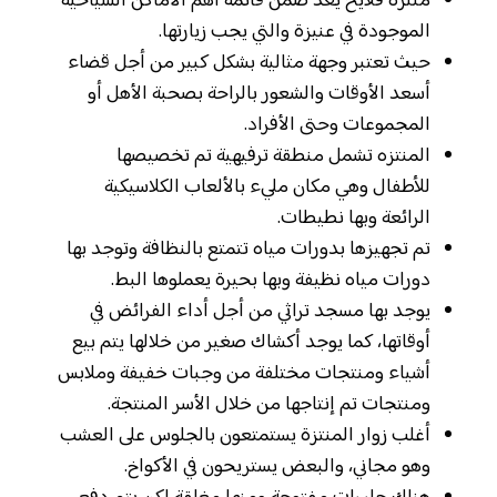
منتزه فلايح يعد ضمن قائمة أهم الأماكن السياحية
الموجودة في عنيزة والتي يجب زيارتها.
حيث تعتبر وجهة مثالية بشكل كبير من أجل قضاء
أسعد الأوقات والشعور بالراحة بصحبة الأهل أو
المجموعات وحتى الأفراد.
المنتزه تشمل منطقة ترفيهية تم تخصيصها
للأطفال وهي مكان مليء بالألعاب الكلاسيكية
الرائعة وبها نطيطات.
تم تجهيزها بدورات مياه تتمتع بالنظافة وتوجد بها
دورات مياه نظيفة وبها بحيرة يعملوها البط.
يوجد بها مسجد تراثي من أجل أداء الفرائض في
أوقاتها، كما يوجد أكشاك صغير من خلالها يتم بيع
أشياء ومنتجات مختلفة من وجبات خفيفة وملابس
ومنتجات تم إنتاجها من خلال الأسر المنتجة.
أغلب زوار المنتزة يستمتعون بالجلوس على العشب
وهو مجاني، والبعض يستريحون في الأكواخ.