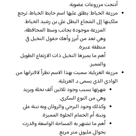
أنتجت مزروعات عضوية.
مزرعة الخياط: يطلق عليها اسم حايط الخياط، ترجع
ملكيتها إلى الشجاع البطل علي بن رشيد الخياط.
المزرعة موجودة بجانب وسط المحافظة،
وهي تعد من أبرز وأهك حقول النخيل في
منطقة عنيزة.
أهم ما يميزها النخيل ذات الارتفاع الطويل
والمميز.
مزرعة الغزيلية: سميت بهذا الاسم نظراً لاقترابها من
الوادي الذي يسمى بـ الغزيلية.
شهرتها بسبب وجود ثلاثين ألف نخلة ويزيد
وهي من النوع السكري.
وكذلك وجود البرحي والروثان وبه نبتة علي
ونبتة أم الحمام الحلوة المميزة.
أهم ما تشتهر به المساحة الواسعة وقدرت
بحوالي مليوني متر مربع.