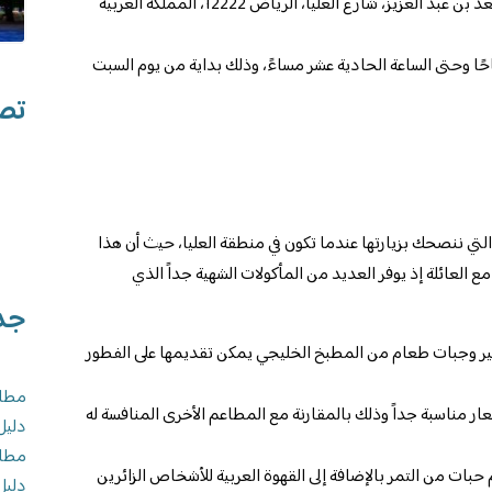
عنوان المطعم: طريق الأمير محمد بن سعد بن عبد العزيز، شارع العليا، الرياض 12222، المملكة العربية
حًا وحتى الساعة الحادية عشر مساءً، وذلك بداية من يوم السبت
تصن
تي ننصحك بزيارتها عندما تكون في منطقة العليا، حيث أن هذا
 العائلة إذ يوفر العديد من المأكولات الشهية جداً الذي
جد
فير وجبات طعام من المطبخ الخليجي يمكن تقديمها على الفطور
مطاع
 مناسبة جداً وذلك بالمقارنة مع المطاعم الأخرى المنافسة له
دليل
مطاع
بات من التمر بالإضافة إلى القهوة العربية للأشخاص الزائرين
دليل