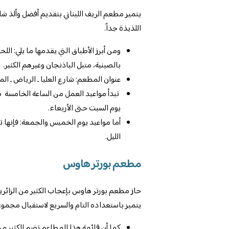
يتميز مطعم الريف اللبناني بتقديم أفضل وألذ شا
اللذيذة جداً.
ومن أبرز الأطباق التي يقدمها ما يلي: ال
بالصينية، متبل الباذنجان وغيرهم الكثير.
عنوان المطعم: شارع العليا ـ الرياض ـ الم
تبدأ مواعيد العمل من الساعة الخامسة صب
يوم السبت حتى الأربعاء.
الليل.
مطعم بورتر هاوس
حاز مطعم بورتر هاوس بإعجاب الكثير من الزائر
يتميز باستعداده التام والسريع لاستقبال مجموع
كما أن قائمة هذا المطاعم تضم الكثير من