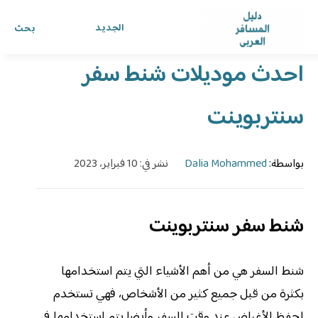
الرئيسية
›
الدليل
›
دليل المسافر العربي
الجديد
بحث
احدث موديلات شنط سفر
سنتربوينت
بواسطة:
Dalia Mohammed
نشر في: 10 فبراير، 2023
شنط سفر سنتربوينت
شنط السفر هي من أهم الأشياء التي يتم استخدامها
بكثرة من قبل جميع كثير من الأشخاص، فهي تستخدم
لحفظ الأغراض عند وقت السفر وأيضا يتم استخدامها في