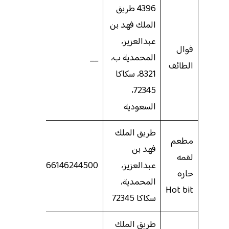
4396 طريق
الملك فهد بن
عبدالعزيز،
فوال
المحمدية ب،
__
الطائف
8321، سكاكا
72345،
السعودية
طريق الملك
مطعم
فهد بن
لقمه
عبدالعزيز،
966146244500
حاره
المحمدية،
Hot bit
سكاكا 72345
طريق الملك