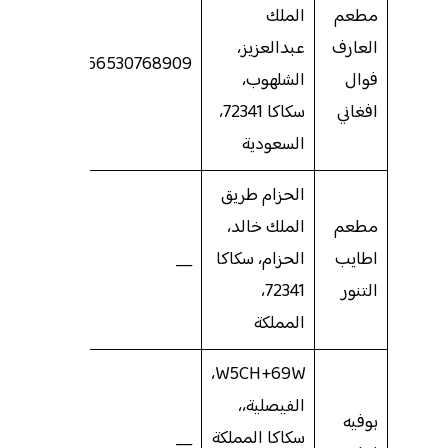
مطعم
الملك
العارف
عبدالعزيز،
966530768909
فوال
الشلهوب،
افغاني
سكاكا 72341،
السعودية
الحزام طريق
مطعم
الملك خالد،
اطايب
الحزام، سكاكا
__
التنور
72341،
المملكة
W5CH+69W،
الفيصلية،،
بوفيه
سكاكا المملكة
__