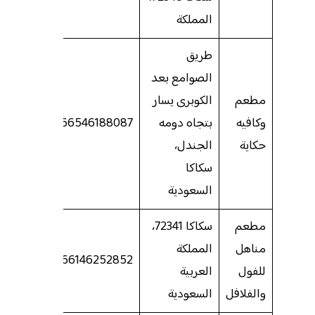
المملكة
طريق
الصوامع بعد
مطعم
الكوبرى يسار
وكافيه
بتجاه دومه
966546188087
حكاية
الجندل،
سكاكا
السعودية
مطعم
سكاكا 72341،
مناهل
المملكة
966146252852
للفول
العربية
والفلافل
السعودية