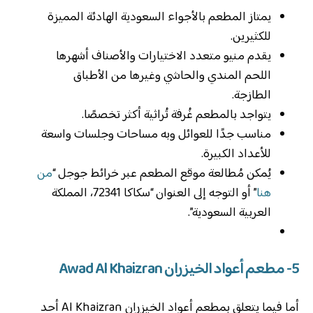
يمتاز المطعم بالأجواء السعودية الهادئة المميزة
للكثيرين.
يقدم منيو متعدد الاختيارات والأصناف أشهرها
اللحم المندي والحاشي وغيرها من الأطباق
الطازجة.
يتواجد بالمطعم غُرفة تُراثية أكثر تخصصًا.
مناسب جدًا للعوائل وبه مساحات وجلسات واسعة
للأعداد الكبيرة.
يُمكن مُطالعة موقع المطعم عبر خرائط جوجل “
من
هنا
” أو التوجه إلى العنوان “سكاكا 72341، المملكة
العربية السعودية”.
5- مطعم أعواد الخيزران Awad Al Khaizran
أما فيما يتعلق بمطعم أعواد الخيزران Al Khaizran أحد