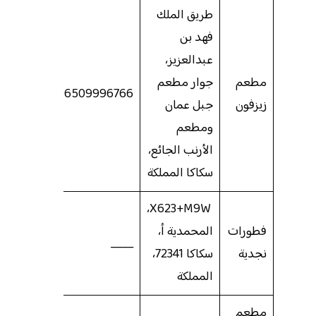
طريق الملك
فهد بن
عبدالعزيز،
مطعم
جوار مطعم
966509996766
زيزفون
جبل عمان
ومطعم
الأرنب الجائع،
سكاكا المملكة
X623+M9W،
فطورات
المحمدية أ،
____
نجدية
سكاكا 72341،
المملكة
مطعم