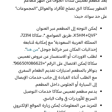
يُعد مطعم تغميس سكاكا الجوف من أشهر مطاعم
الفطور بسكاكا التي تصلح للأفراد والعوائل “المجموعات”
على حد سواء، حيث:
يُمكن التوجه إلى المطعم عبر العنوان
“X5HM+QVF، طريق الصوامع, *، سكاكا 72314،
المملكة العربية السعودية” مع إمكانية مُتابعة
إحداثيات المكان عبر خرائط جوجل “
من هنا
“.
لطلب الاوردات أو الاستفسار عن عروض تغميس
سكاكا يُمكن الاتصال على الرقم “+966501086623”.
يتوافر بالمطعم امتيازات تقديم الطعام السفري
مع الطلب أثناء القيادة إلى جانب خدمات الإيصال
إلى السيارة أو الجلوس داخل المطعم.
يدعم مطعم تغميس سكاكا خدمات التوصيل
السريع للأوردرات في وقت قياسي.
للمزيد من المعلومات يُمكن زيارة الموقع الإلكتروني