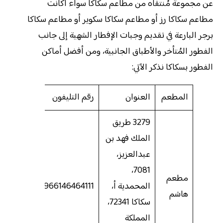
عن مجموعة مُنتقاه من مطاعم سكاكا سواء أكانت
مطاعم سكاكا رز أو مطاعم سكاكا سكوير أو مطاعم سكاكا
برجر البارعة في تقديم وجبات الإفطار الشهية إلى جانب
الفطور المُتأخر والأطباق الجانبية، ومن أفضل أماكن
الفطور بسكاكا نذكر الآتي:
المطعم
العنوان
رقم التليفون
3279 طريق
الملك فهد بن
عبدالعزيز،
7081،
مطعم
المحمدية أ،
966146464111
هاشم
سكاكا 72341،
المملكة