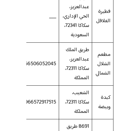
عبدالعزيز،
فطيرة
الحي الإداري،
___
الفلافل
سكاكا 72341،
السعودية
طريق الملك
مطعم
عبدالعزيز،
الشلال
966506052045
سكاكا 72311،
الشمالي
المملكة
الشعيب،
كبدة
سكاكا 72311،
966572917515
وبيضة
المملكة
8691 طريق