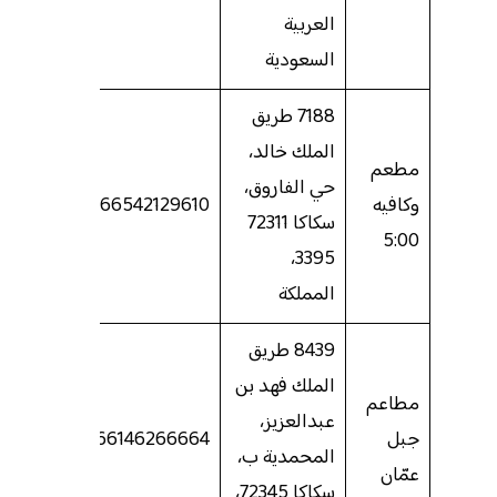
العربية
السعودية
7188 طريق
الملك خالد،
مطعم
حي الفاروق،
وكافيه
966542129610
سكاكا 72311
5:00
3395،
المملكة
8439 طريق
الملك فهد بن
مطاعم
عبدالعزيز،
جبل
966146266664
المحمدية ب،
عمّان
سكاكا 72345،