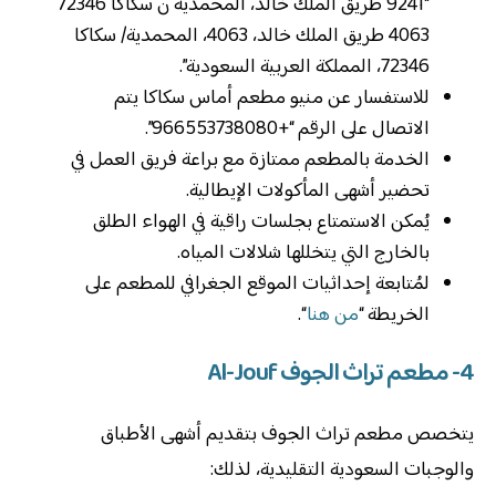
“9241 طريق الملك خالد، المحمدية ن سكاكا 72346
4063 طريق الملك خالد، 4063، المحمدية/ سكاكا
72346، المملكة العربية السعودية”.
للاستفسار عن منيو مطعم أماس سكاكا يتم
الاتصال على الرقم “+966553738080”.
الخدمة بالمطعم ممتازة مع براعة فريق العمل في
تحضير أشهى المأكولات الإيطالية.
يُمكن الاستمتاع بجلسات راقية في الهواء الطلق
بالخارج التي يتخللها شلالات المياه.
لمُتابعة إحداثيات الموقع الجغرافي للمطعم على
الخريطة “
من هنا
“.
4- مطعم تراث الجوف Al-Jouf
يتخصص مطعم تراث الجوف بتقديم أشهى الأطباق
والوجبات السعودية التقليدية، لذلك: