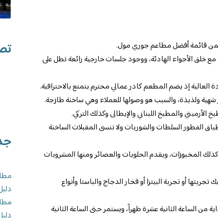
تصن
من قائمة أفضل مطاعم جوري مول.
 خلق الأجواء الهادئة، ووجود جلسات خارجية رائعة تطل على
العالية إذ يضم المطعم كادر عمالي محترم يتمتع بالاحترافية.
 شهية ولذيذة، والسبب هو وصولها للعملاء وهي ساخنة طازجة.
الأرميني والمطبخ اللبناني والإيطالى وكذلك التركي.
باق الفطور السلطات والشوربات ولا ننسى المقبلات الساخنة
جد
وكذلك المخبوزات، ويقدم الحلويات والعصائر ومنها المشروبات
مطاع
ربتها أو تجربة البيتزا أو فخار الدجاج والباستا وأنواع
دليل
مطاع
ية من الساعة الثانية عشرة ظهراً، ويستمر حتى الساعة الثانية
دليل