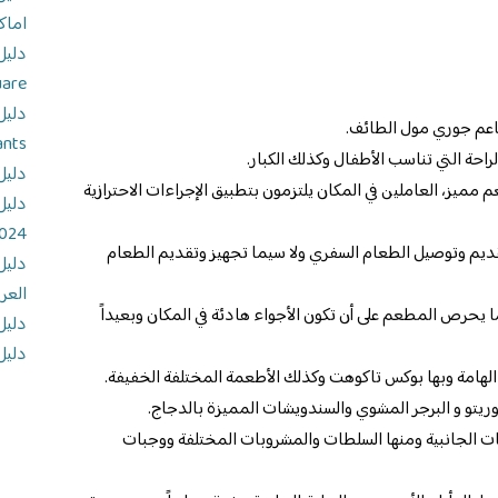
اماك
uare
عم جوري مول الطائف.
ants
احة التي تناسب الأطفال وكذلك الكبار.
دليل
مميز، العاملين في المكان يلتزمون بتطبيق الإجراءات الاحترازية
دليل
024
يم وتوصيل الطعام السفري ولا سيما تجهيز وتقديم الطعام
دليل
العر
يحرص المطعم على أن تكون الأجواء هادئة في المكان وبعيداً
دليل
دليل
الهامة وبها بوكس تاكوهت وكذلك الأطعمة المختلفة الخفيفة.
ريتو و البرجر المشوي والسندويشات المميزة بالدجاج.
ت الجانبية ومنها السلطات والمشروبات المختلفة ووجبات