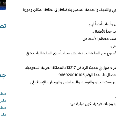
 واللذيذ، والخدمة المتميز بتلإضافة إلى نظافة المكان ودورة
تصن
وألعاب أيضاً لهم.
 جداً للأطفال.
ناسب معظم الأشخاص.
قى.
سبوع من الساعة الحادية عشر صباحاً حتى الساعة الواحدة في
أما بالنسبة لموقع المطعم فهو يقع بالحمراء مول في مدينة الرياض 13217 بالمملكة العربية السعودية،
جد
 هذا الرقم 966920010105.
روست الحار، والثومية، والبطاطس والروبيان بالإضافة إلى
مطاع
دليل
 وجبات فردية تكون عبارة عن:
مطاع
دليل